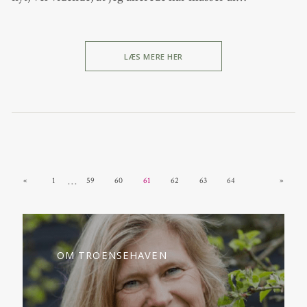
LÆS MERE HER
…
«
1
59
60
61
62
63
64
»
OM TROENSEHAVEN