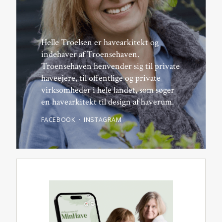
Helle Troelsen er havearkitekt og
indehaver af Troensehaven.
Troensehaven henvender sig til private
haveejere, til offentlige og private
virksomheder i hele landet, som søger
en havearkitekt til design af haverum.
FACEBOOK
INSTAGRAM