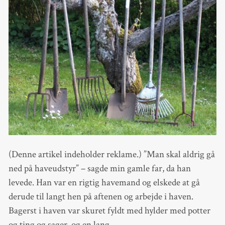
(Denne artikel indeholder reklame.) ”Man skal aldrig gå
ned på haveudstyr” – sagde min gamle far, da han
levede. Han var en rigtig havemand og elskede at gå
derude til langt hen på aftenen og arbejde i haven.
Bagerst i haven var skuret fyldt med hylder med potter
og ting og sager, og en lang…