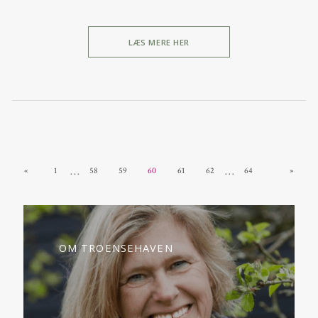
LÆS MERE HER
…
…
«
1
58
59
60
61
62
64
»
OM TROENSEHAVEN