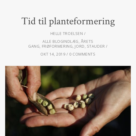
Tid til planteformering
HELLE TROELSEN
ALLE BLOGINDLÆG
,
ÅRETS
GANG
,
FRØFORMERING
,
JORD
,
STAUDER
OKT 14, 2019
0 COMMENTS