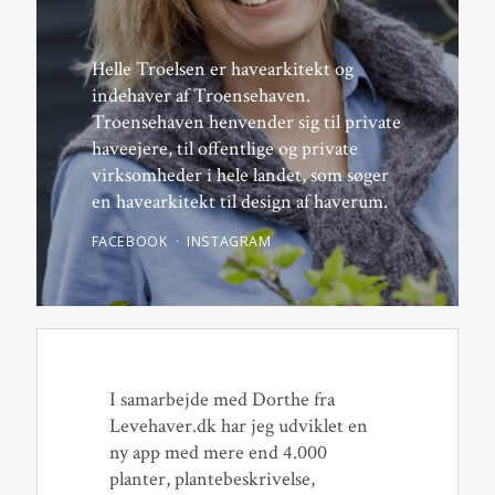
Helle Troelsen er havearkitekt og
indehaver af Troensehaven.
Troensehaven henvender sig til private
haveejere, til offentlige og private
virksomheder i hele landet, som søger
en havearkitekt til design af haverum.
FACEBOOK
INSTAGRAM
I samarbejde med Dorthe fra
Levehaver.dk har jeg udviklet en
ny app med mere end 4.000
planter, plantebeskrivelse,