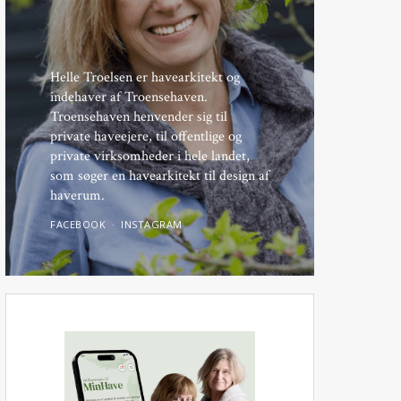
Helle Troelsen er havearkitekt og
indehaver af Troensehaven.
Troensehaven henvender sig til
private haveejere, til offentlige og
private virksomheder i hele landet,
som søger en havearkitekt til design af
haverum.
FACEBOOK
INSTAGRAM