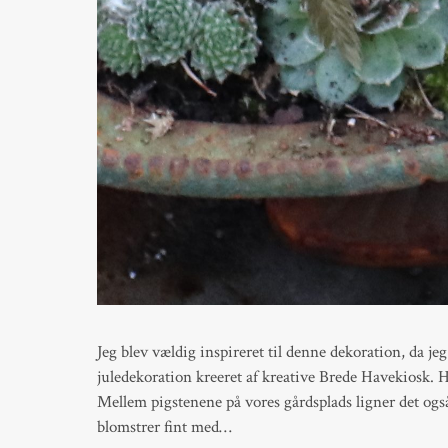
Jeg blev vældig inspireret til denne dekoration, da jeg
juledekoration kreeret af kreative Brede Havekiosk. H
Mellem pigstenene på vores gårdsplads ligner det også
blomstrer fint med…