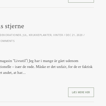
ns stjerne
 DEKORATIONER
,
JUL
,
KRUKKEPLANTER
,
VINTER
DEC 21, 2020
COMMENTS
magasin “Livsstil”) Jeg har i mange år gået udenom
itionelle – især de røde. Måske er det unfair, for de er faktisk
et andet, at har…
LÆS MERE HER