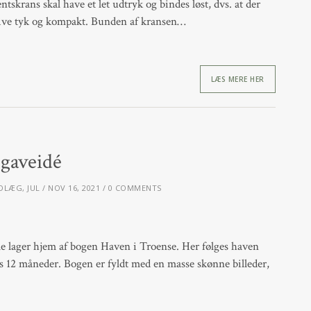
krans skal have et let udtryk og bindes løst, dvs. at der
live tyk og kompakt. Bunden af kransen…
LÆS MERE HER
egaveidé
NDLÆG
,
JUL
NOV 16, 2021
0 COMMENTS
lille lager hjem af bogen Haven i Troense. Her følges haven
s 12 måneder. Bogen er fyldt med en masse skønne billeder,