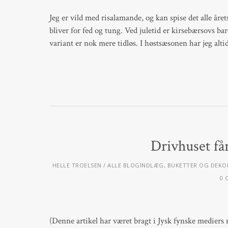
Jeg er vild med risalamande, og kan spise det alle åre
bliver for fed og tung. Ved juletid er kirsebærsovs ba
variant er nok mere tidløs. I høstsæsonen har jeg alti
Drivhuset får
HELLE TROELSEN
ALLE BLOGINDLÆG
,
BUKETTER OG DEKO
0 
(Denne artikel har været bragt i Jysk fynske mediers mag