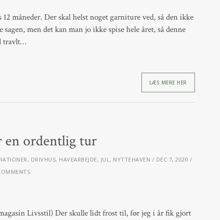
ts 12 måneder. Der skal helst noget garniture ved, så den ikke
re sagen, men det kan man jo ikke spise hele året, så denne
d travlt…
LÆS MERE HER
 en ordentlig tur
RATIONER
,
DRIVHUS
,
HAVEARBEJDE
,
JUL
,
NYTTEHAVEN
DEC 7, 2020
COMMENTS
asin Livsstil) Der skulle lidt frost til, før jeg i år fik gjort