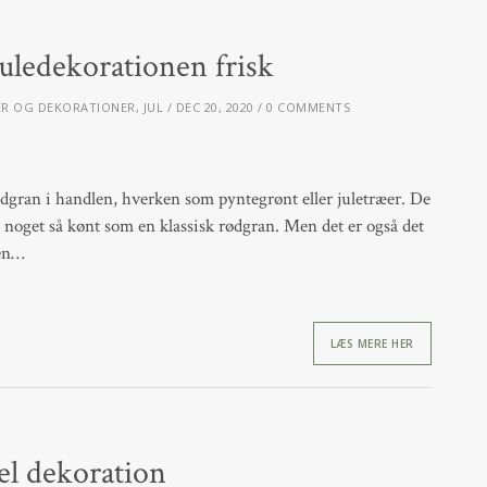
uledekorationen frisk
ER OG DEKORATIONER
,
JUL
DEC 20, 2020
0 COMMENTS
ødgran i handlen, hverken som pyntegrønt eller juletræer. De
kke noget så kønt som en klassisk rødgran. Men det er også det
den…
LÆS MERE HER
el dekoration