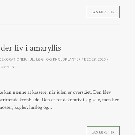
LÆS MERE HER
der liv i amaryllis
DEKORATIONER
,
JUL
,
LØG- OG KNOLDPLANTER
DEC 28, 2020
COMMENTS
ke kan nænne at kassere, når julen er overstået. Den blev
trittende kronblade. Den er ret dekorativ i sig selv, men her
mosser, kogler, husløg og…
LÆS MERE HER