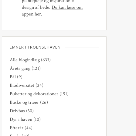
plantepleje og inspiration til
design af bede.
Du kan læse om
appen her
.
EMNER I TROENSEHAVEN
Alle blogindlæg
(633)
Årets gang
(121)
Bål
(9)
Biodiversitet
(24)
Buketter og dekorationer
(151)
Buske og træer
(26)
Drivhus
(30)
Dyr i haven
(10)
Efterår
(44)