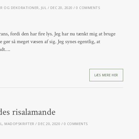
ER OG DEKORATIONER
,
JUL
DEC 20, 2020
0 COMMENTS
ns, fordi den har fire lys. Jeg har nu tænkt mig at bruge
ke gør så meget væsen af sig. Jeg synes egentlig, at
undt….
LÆS MERE HER
des risalamande
UL
,
MADOPSKRIFTER
DEC 20, 2020
0 COMMENTS