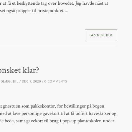
r at få et beskyttende tag over hovedet. Jeg havde nået at
uset også proppet til bristepunktet….
LÆS MERE HER
ønsket klar?
NDLÆG
,
JUL
DEC 7, 2020
0 COMMENTS
tegnestuen som pakkekontor, for bestillinger på bogen
ed at lave personlige gavekort til at få udført haveskitser og
de bede, samt gavekort til brug i pop-up planteskolen under