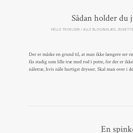
Sådan holder du j
HELLE TROELSEN
ALLE BLOGINDLÆG
,
BUKETT
Der er måske en grund til, at man ikke længere ser r
fås stadig som lille træ med rod i potte, for der er i
nåletræ, hvis nåle hurtigst drysser. Skal man over i 
En spink