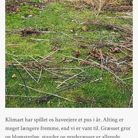
Klimaet har spillet os haveejere et pus i år. Alting er
meget længere fremme, end vi er vant til. Græsset gror
og blomsterløg, stauder og prydgræsser er allerede