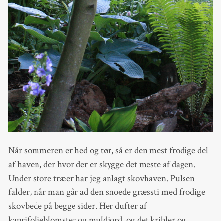
Når sommeren er hed og tør, så er den mest frodige del
af haven, der hvor der er skygge det meste af dagen.
Under store træer har jeg anlagt skovhaven. Pulsen
falder, når man går ad den snoede græssti med frodige
skovbede på begge sider. Her dufter af
kaprifolieblomster og muldjord, og det kribler og…