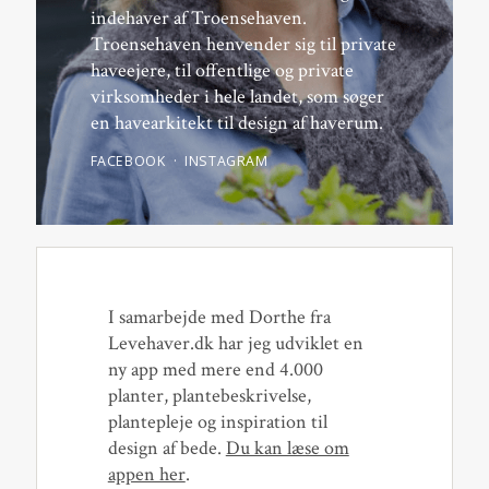
indehaver af Troensehaven.
Troensehaven henvender sig til private
haveejere, til offentlige og private
virksomheder i hele landet, som søger
en havearkitekt til design af haverum.
FACEBOOK
INSTAGRAM
I samarbejde med Dorthe fra
Levehaver.dk har jeg udviklet en
ny app med mere end 4.000
planter, plantebeskrivelse,
plantepleje og inspiration til
design af bede.
Du kan læse om
appen her
.