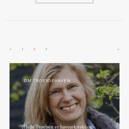
«
1
2
3
»
OM TROENSEHAVEN
Helle Troelsen er havearkitekt og