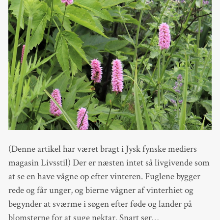
(Denne artikel har været bragt i Jysk fynske mediers
magasin Livsstil) Der er næsten intet så livgivende som
at se en have vågne op efter vinteren. Fuglene bygger
rede og får unger, og bierne vågner af vinterhiet og
begynder at sværme i søgen efter føde og lander på
blomsterne for at suge nektar. Snart ser…