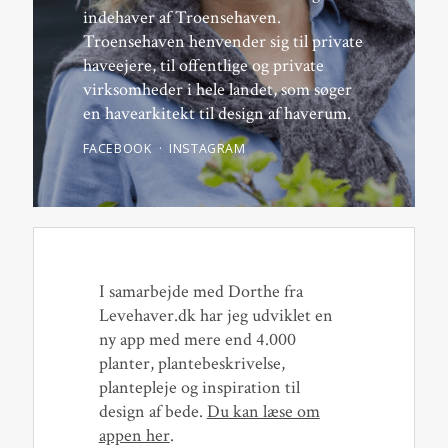
indehaver af Troensehaven.
Troensehaven henvender sig til private
haveejere, til offentlige og private
virksomheder i hele landet, som søger
en havearkitekt til design af haverum.
FACEBOOK
INSTAGRAM
I samarbejde med Dorthe fra
Levehaver.dk har jeg udviklet en
ny app med mere end 4.000
planter, plantebeskrivelse,
plantepleje og inspiration til
design af bede.
Du kan læse om
appen her
.