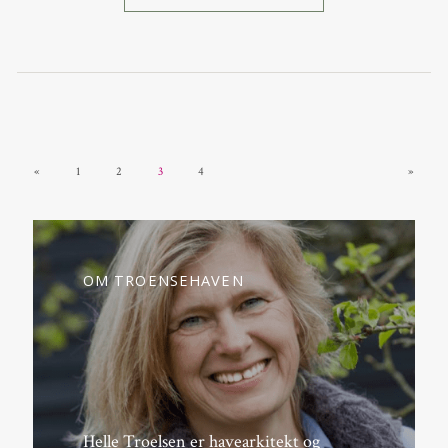
«
1
2
3
4
»
OM TROENSEHAVEN
Helle Troelsen er havearkitekt og