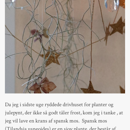
Da jeg i sidste uge ryddede drivhuset for planter og
julepynt, der ikke så godt tåler frost, kom jeg i tanke , at
jeg vil lave en krans af spansk mos. Spansk mos
(Tilandsia usneoides) er en sjov plante, der består af