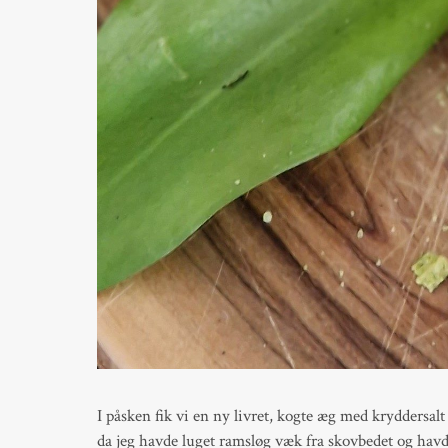
I påsken fik vi en ny livret, kogte æg med kryddersalt 
da jeg havde luget ramsløg væk fra skovbedet og havd