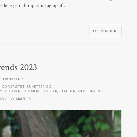
avede jeg en klump ramsløg op af…
LÆS MERE HER
rends 2023
E TROELSEN
BIODIVERSITET
,
BUKETTER OG
YTTEHAVEN
,
SOMMERBLOMSTER
,
STAUDER
,
VILDE URTER
023
0 COMMENTS