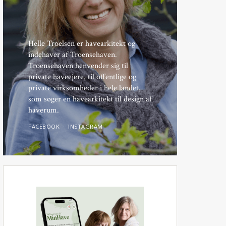
Helle Troelsen er havearkitekt og
indehaver af Troensehaven.
Troensehaven henvender sig til
private haveejere, til offentlige og
private virksomheder i hele landet,
som søger en havearkitekt til design af
haverum.
FACEBOOK
INSTAGRAM