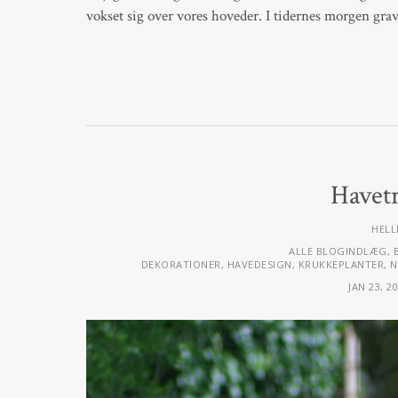
vokset sig over vores hoveder. I tidernes morgen gr
Havet
HELL
ALLE BLOGINDLÆG
,
DEKORATIONER
,
HAVEDESIGN
,
KRUKKEPLANTER
,
N
JAN 23, 2